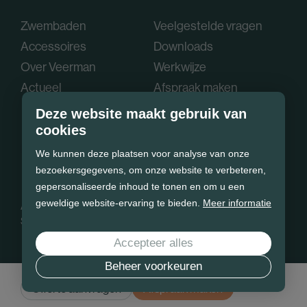
Zwembaden
Veelgestelde vragen
Accessoires
Downloads
Over Veerman
Werkwijze
Actueel
Afspraak maken
Deze website maakt gebruik van
cookies
We kunnen deze plaatsen voor analyse van onze
bezoekersgegevens, om onze website te verbeteren,
gepersonaliseerde inhoud te tonen en om u een
geweldige website-ervaring te bieden.
Meer informatie
Algemene voorwaarden
Privacy policy
Cookie statement
Sitemap
Accepteer alles
Beheer voorkeuren
Offerte aanvragen
Afspraak maken