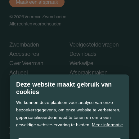
Maak een afspraak
© 2026 Veerman Zwembaden
Alle rechten voorbehouden
Zwembaden
Veelgestelde vragen
Accessoires
Downloads
Over Veerman
Werkwijze
Actueel
Afspraak maken
Deze website maakt gebruik van
cookies
We kunnen deze plaatsen voor analyse van onze
bezoekersgegevens, om onze website te verbeteren,
gepersonaliseerde inhoud te tonen en om u een
geweldige website-ervaring te bieden.
Meer informatie
Algemene voorwaarden
Privacy policy
Cookie statement
Sitemap