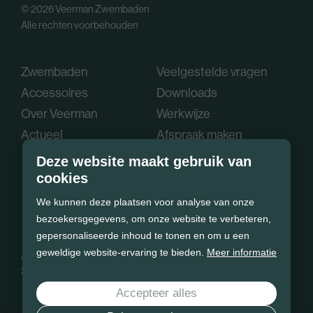
© 2026 Veerman Zwembaden
Alle rechten voorbehouden
Zwembaden
Veelgestelde vragen
Accessoires
Downloads
Over Veerman
Werkwijze
Actueel
Afspraak maken
Deze website maakt gebruik van
cookies
We kunnen deze plaatsen voor analyse van onze
bezoekersgegevens, om onze website te verbeteren,
gepersonaliseerde inhoud te tonen en om u een
geweldige website-ervaring te bieden.
Meer informatie
Algemene voorwaarden
Privacy policy
Cookie statement
Sitemap
Accepteer alles