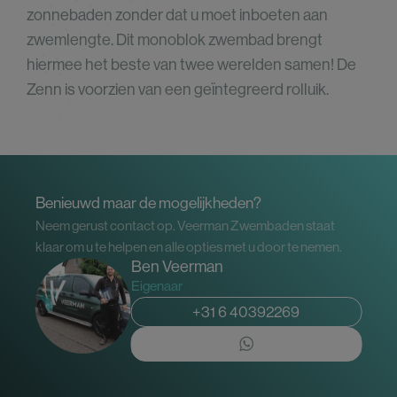
zonnebaden zonder dat u moet inboeten aan
zwemlengte. Dit monoblok zwembad brengt
hiermee het beste van twee werelden samen! De
Zenn is voorzien van een geïntegreerd rolluik.
Benieuwd maar de mogelijkheden?
Neem gerust contact op. Veerman Zwembaden staat
klaar om u te helpen en alle opties met u door te nemen.
Ben Veerman
Eigenaar
+31 6 40392269