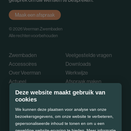
Maak een afspraak
© 2026 Veerman Zwembaden
Alle rechten voorbehouden
Zwembaden
Veelgestelde vragen
Accessoires
Downloads
Over Veerman
Werkwijze
Actueel
Afspraak maken
Deze website maakt gebruik van
cookies
We kunnen deze plaatsen voor analyse van onze
bezoekersgegevens, om onze website te verbeteren,
gepersonaliseerde inhoud te tonen en om u een
geweldige website-ervaring te bieden.
Meer informatie