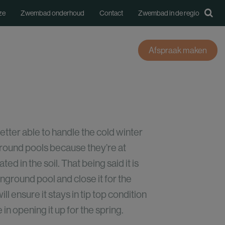
ze
Zwembad onderhoud
Contact
Zwembad in de regio

oires
Over Veerman Zwembaden
Afspraak maken
Prefab mozaïekzwembad
ZK12 zwembad
etter able to handle the cold winter
La Plage 10 zwembad
round pools because they’re at
XL zwembad
ed in the soil. That being said it is
inground pool and close it for the
ll ensure it stays in tip top condition
 in opening it up for the spring.