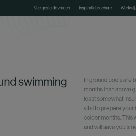
Veelgestelde vragen
Inspiratiebrochure
Werkwij
Zwembaden
Access
n zwembad
RVS zwembad
wembad
Style zwembad
ound swimming
In ground pools are b
ad
Zenn zwembad
months than above g
wembad
XL+ zwembad
least somewhat insulat
vital to prepare your 
colder months. This wi
and will save you time