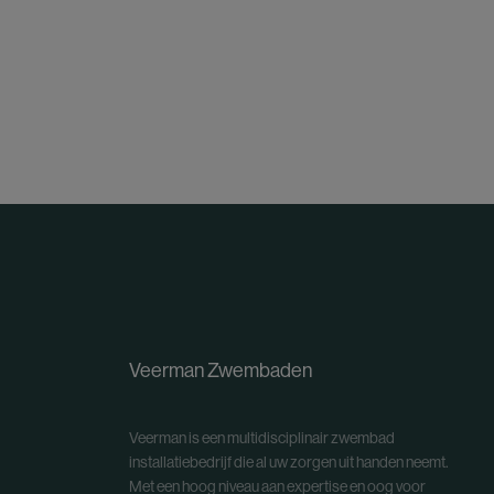
Veerman Zwembaden
Veerman is een multidisciplinair zwembad
installatiebedrijf die al uw zorgen uit handen neemt.
Met een hoog niveau aan expertise en oog voor