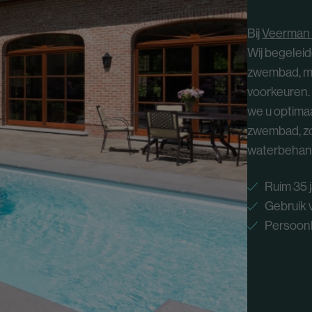
Bij
Veerman
Wij begeleid
zwembad, me
voorkeuren.
we u optima
zwembad, zo
waterbehan
Ruim 35 
Gebruik 
Persoonl