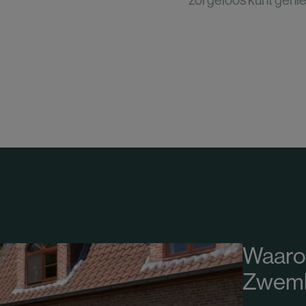
zorgeloos kunt genie
Waaro
Zwem