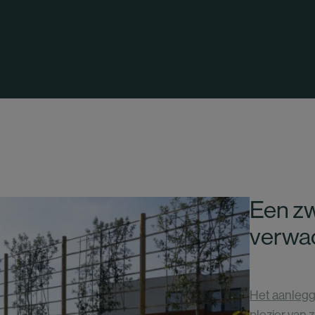
Een zw
verwa
Het aanleg