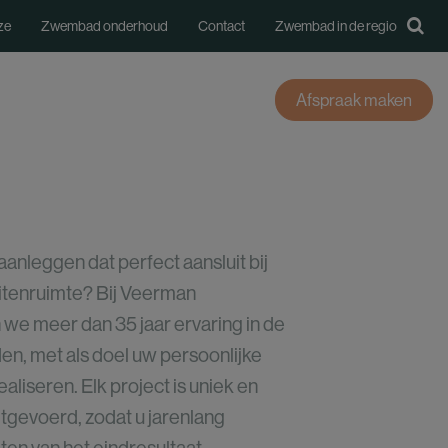

ze
Zwembad onderhoud
Contact
Zwembad in de regio
oires
Over Veerman Zwembaden
Afspraak maken
Prefab mozaïekzwembad
ZK12 zwembad
anleggen dat perfect aansluit bij
La Plage 10 zwembad
tenruimte? Bij Veerman
XL zwembad
 meer dan 35 jaar ervaring in de
n, met als doel uw persoonlijke
iseren. Elk project is uniek en
itgevoerd, zodat u jarenlang