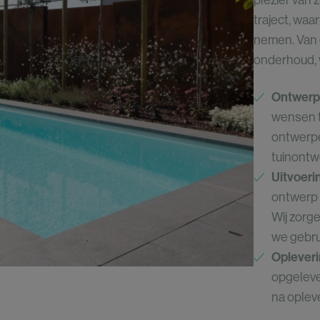
plezier van
traject, waa
nemen. Van 
onderhoud, 
Ontwerp 
wensen t
ontwerpe
tuinontw
Uitvoer
ontwerp 
Wij zorge
we gebru
Opleveri
opgeleve
na opleve