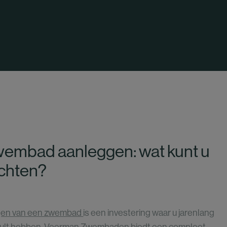
embad aanleggen: wat kunt u
chten?
gen van een zwembad
is een investering waar u jarenlang