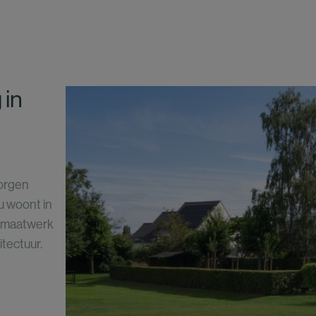
 in
zorgen
u woont in
n maatwerk
tectuur.