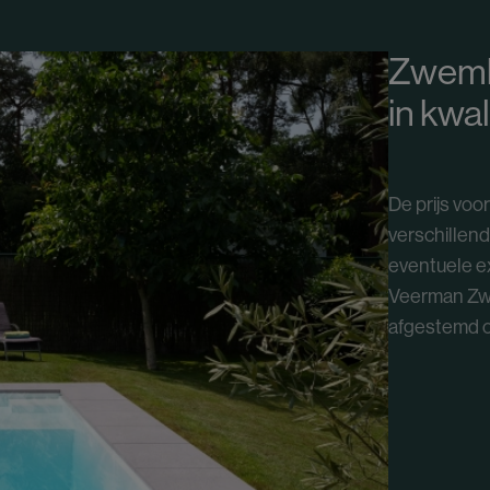
Zwemba
in kwal
De prijs vo
verschillend
eventuele ex
Veerman Zwe
afgestemd 