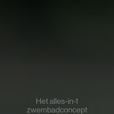
Het alles-in-1
zwembadconcept