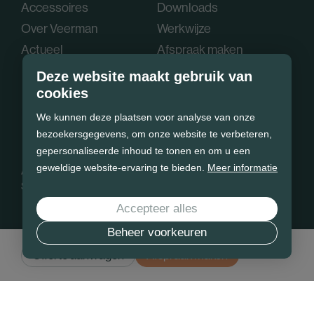
Accessoires
Downloads
Over Veerman
Werkwijze
Actueel
Afspraak maken
Deze website maakt gebruik van
cookies
We kunnen deze plaatsen voor analyse van onze
bezoekersgegevens, om onze website te verbeteren,
gepersonaliseerde inhoud te tonen en om u een
geweldige website-ervaring te bieden.
Meer informatie
Algemene voorwaarden
Privacy policy
Cookie statement
Sitemap
Accepteer alles
Beheer voorkeuren
Offerte aanvragen
Afspraak maken