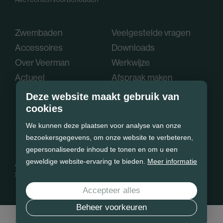
Zwembaden
Veelgestelde vragen
Accessoires
Downloads
Over Veerman
Werkwijze
Actueel
Afspraak maken
Deze website maakt gebruik van
cookies
We kunnen deze plaatsen voor analyse van onze
bezoekersgegevens, om onze website te verbeteren,
gepersonaliseerde inhoud te tonen en om u een
geweldige website-ervaring te bieden.
Meer informatie
Algemene voorwaarden
Privacy policy
Cookie statement
Sitemap
Accepteer alles
Beheer voorkeuren