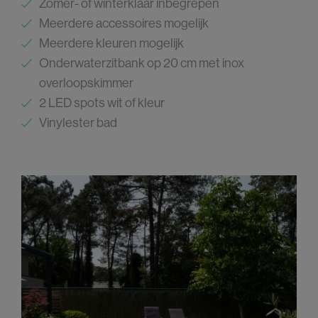
Zomer- of winterklaar inbegrepen
Meerdere accessoires mogelijk
Meerdere kleuren mogelijk
Onderwaterzitbank op 20 cm met inox
overloopskimmer
2 LED spots wit of kleur
Vinylester bad