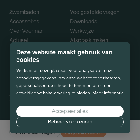
Zwembaden
Veelgestelde vragen
Accessoires
Downloads
Over Veerman
Werkwijze
Actueel
Afspraak maken
Deze website maakt gebruik van
cookies
We kunnen deze plaatsen voor analyse van onze
bezoekersgegevens, om onze website te verbeteren,
gepersonaliseerde inhoud te tonen en om u een
geweldige website-ervaring te bieden.
Meer informatie
Algemene voorwaarden
Privacy policy
Cookie statement
Sitemap
Accepteer alles
Beheer voorkeuren
Offerte aanvragen
Afspraak maken