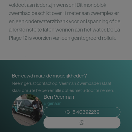
voldoet aan ieder zijn wensen! Dit monoblok
zwembad beschikt over 11 meter aan zwemplezier
en een onderwaterzitbank voor ontspanning of de
allerkleinste te laten wennen aan het water. De La
Plage 12 is voorzien van een geïntegreerd rolluik.
Benieuwd maar de mogelijkheden?
Neem gerust contact op. Veerman Zwembaden staat
klaar om u te helpen en alle opties met u door te nemen.
Ben Veerman
Eigenaar
+31 6 40392269