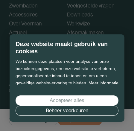
Zwembaden
Veelgestelde vragen
Accessoires
Downloads
Over Veerman
Werkwijze
Actueel
Afspraak maken
Deze website maakt gebruik van
cookies
We kunnen deze plaatsen voor analyse van onze
bezoekersgegevens, om onze website te verbeteren,
gepersonaliseerde inhoud te tonen en om u een
geweldige website-ervaring te bieden.
Meer informatie
Algemene voorwaarden
Privacy policy
Cookie statement
Sitemap
Accepteer alles
Beheer voorkeuren
Offerte aanvragen
Afspraak maken