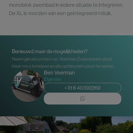
monoblok zwembad in iedere situatie te integreren.
De XL is voorzien van een geïntegreerd rolluik.
Benieuwd maar de mogelijkheden?
Neem gerust contact op. Veerman Zwembaden staat
klaar om u te helpen en alle opties met u door te nemen.
Ben Veerman
Eigenaar
+31 6 40392269