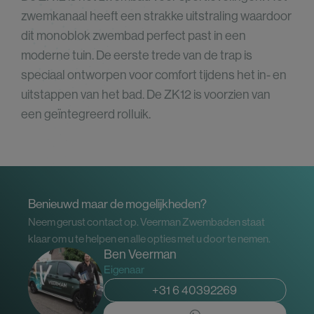
zwemkanaal heeft een strakke uitstraling waardoor
dit monoblok zwembad perfect past in een
moderne tuin. De eerste trede van de trap is
speciaal ontworpen voor comfort tijdens het in- en
uitstappen van het bad. De ZK12 is voorzien van
een geïntegreerd rolluik.
Benieuwd maar de mogelijkheden?
Neem gerust contact op. Veerman Zwembaden staat
klaar om u te helpen en alle opties met u door te nemen.
Ben Veerman
Eigenaar
+31 6 40392269