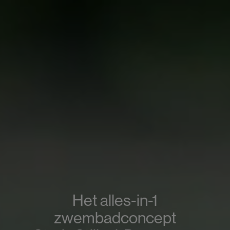
Het alles-in-1
zwembadconcept